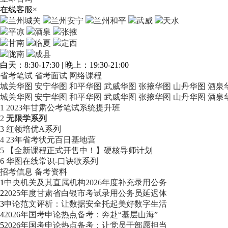
在线客服
×
兰州城关
兰州安宁
兰州和平
武威
天水
平凉
酒泉
张掖
甘南
临夏
定西
陇南
成县
白天：8:30-17:30 | 晚上：19:30-21:00
省考笔试
省考面试
网络课程
城关华图
安宁华图
和平华图
武威华图
张掖华图
山丹华图
酒泉
城关华图
安宁华图
和平华图
武威华图
张掖华图
山丹华图
酒泉
1
2023年甘肃公考笔试系统提升班
2
无限学系列
3
红领培优A系列
4
23年省考状元百日基地营
5
【全新课程正式开售中！】硬核导师计划
6
华图在线常识-口诀歌系列
招考信息
备考资料
1
中央机关及其直属机构2026年度补充录用公务
2
2025年度甘肃省白银市考试录用公务员延迟体
3
申论范文评析：让数据安全托起美好数字生活
4
2026年国考申论热点备考：奔赴“基层山海”
5
2026年国考申论热点备考：让党员干部愿担当