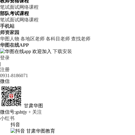
教师资格课程
笔试
面试
网络课程
部队考试课程
笔试
面试
网络课程
手机站
师资家园
华图人物
各地区老师
各科目老师
查找老师
华图在线APP
欢迎加入
下载安装
登录
|
注册
0931-8186071
微信
甘肃华图
微信号:gshtjy
+ 关注
小红书
抖音
甘肃华图教育