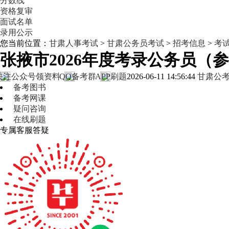
分数线
资格复审
面试名单
录用公示
您当前位置：
甘肃人事考试
>
甘肃公务员考试
>
招考信息
>
考
张掖市2026年度考录公务员（
关注公众号领资料
QQ备考群
APP刷题
2026-06-11 14:56:44
甘肃公
备考图书
备考网课
疑问咨询
在线刷题
专属客服答疑