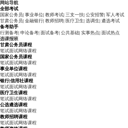
网站导航
全部考试
国家公务员
|
事业单位
|
教师考试
|
三支一扶
|
公安招警
|
军人考试
甘肃公务员
|
金融银行
|
教师招聘
|
医疗卫生
|
选调生
|
遴选考试
备考助手
行测备考
|
申论备考
|
面试备考
|
公共基础
|
实事热点
|
面试热点
选课报班
甘肃公务员课程
笔试
面试
网络课程
国家公务员课程
笔试
面试
网络课程
事业单位课程
笔试
面试
网络课程
银行|信用社课程
笔试
面试
网络课程
医疗卫生课程
笔试
面试
网络课程
公选遴选课程
笔试
面试
网络课程
教师招聘课程
笔试
面试
网络课程