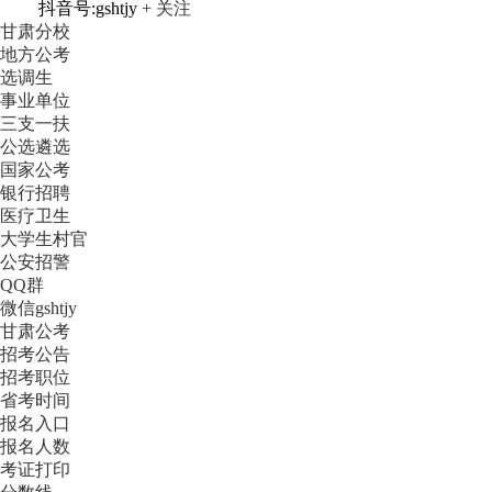
抖音号:gshtjy
+ 关注
甘肃分校
地方公考
选调生
事业单位
三支一扶
公选遴选
国家公考
银行招聘
医疗卫生
大学生村官
公安招警
QQ群
微信gshtjy
甘肃公考
招考公告
招考职位
省考时间
报名入口
报名人数
考证打印