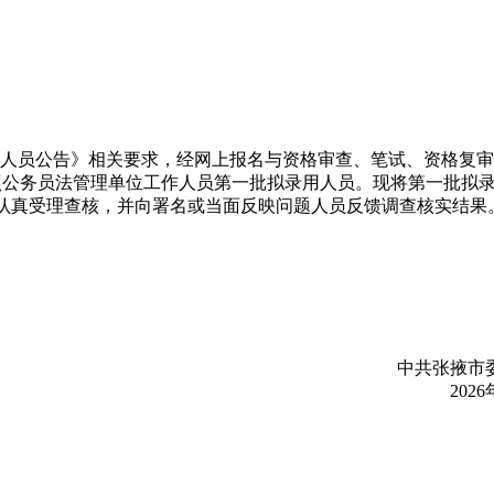
人员公告》相关要求，经网上报名与资格审查、笔试、资格复审
参照公务员法管理单位工作人员第一批拟录用人员。现将第一批拟
将认真受理查核，并向署名或当面反映问题人员反馈调查核实结果
中共张掖市委
2026年