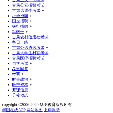
甘肃公安招警考试
+
甘肃选调生考试
+
社会招聘
+
国企招聘
+
银行招聘
+
军转干
+
甘肃农村信用社考试
+
每日一练
甘肃公选遴选考试
+
甘肃大学生村官考试
+
甘肃医疗招聘考试
+
自学考试
+
考试问答
考研
+
时事政治
+
医护资格
+
开课信息
分校动态
copyright ©2006-2020 华图教育版权所有
华图在线APP
网站地图
上岸课堂