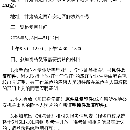
40
4
室）
地址：
甘肃省
定西市安定区解放路49号
三、资格复审时间
20
26
年
5
月
8
日
—
5
月
12
日
上午8:30
—
12:00，下午
14
:30
—
18
:00
四
、参加资格复审需要携带的材料
1.报考
岗位
本专业所需毕业证
、
学位证等相关证
书
原件及
复印件
。尚
未取得“毕业证”“学位证”的应届毕业生需由所在院
校出具证明。
有工作单位的应聘人员须持所在单位有人事权限
的部门出具的同意应聘证明。
2
.
本人有效《居民身份证》
原件及复印件
(或户籍所在地公
安机关出具的附本人照片的户籍证明
原件及复印件
)
。
3
.
参加笔试《准考证》
和相关报考信息表
（
报名审核系统
将于5月6日-10日期间对考生开放，准考证和相关信息表遗失
的，请登录系统重新打印
）。