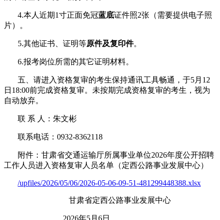
4
.
本人近期
1
寸正面
免冠
蓝底
证件照2张（需要提供电子照
片）。
5.
其他证书、证明等
原件及复印件
。
6.
报考岗位所需的其它证明材料。
五
、请进入资格复审的考生保持通讯工具畅通，
于
5
月
12
日
18:00
前完成资格复审
。
未按期完成资格复审的考生，视为
自动放弃。
联
系
人：
朱文彬
联系
电话：0932-836
2118
附件：甘肃省交通运输厅所属事业单位2026年度公开招聘
工作人员进入资格复审人员名单（定西公路事业发展中心）
/upfiles/2026/05/06/2026-05-06-09-51-481299448388.xlsx
甘肃省定西
公路事业发展中心
20
26
年
5
月
6
日