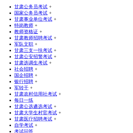
甘肃公务员考试
+
国家公务员考试
+
甘肃事业单位考试
+
特岗教师
+
教师资格证
+
甘肃教师招聘考试
+
军队文职
+
甘肃三支一扶考试
+
甘肃公安招警考试
+
甘肃选调生考试
+
社会招聘
+
国企招聘
+
银行招聘
+
军转干
+
甘肃农村信用社考试
+
每日一练
甘肃公选遴选考试
+
甘肃大学生村官考试
+
甘肃医疗招聘考试
+
自学考试
+
考试问答