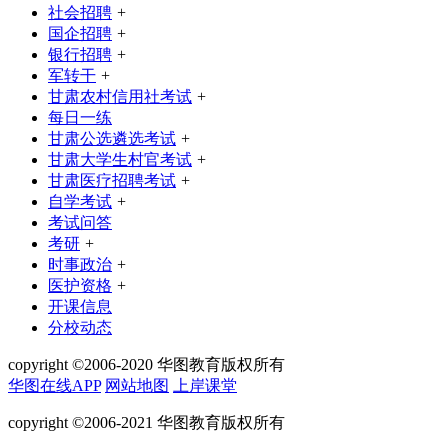
社会招聘
+
国企招聘
+
银行招聘
+
军转干
+
甘肃农村信用社考试
+
每日一练
甘肃公选遴选考试
+
甘肃大学生村官考试
+
甘肃医疗招聘考试
+
自学考试
+
考试问答
考研
+
时事政治
+
医护资格
+
开课信息
分校动态
copyright ©2006-2020 华图教育版权所有
华图在线APP
网站地图
上岸课堂
copyright ©2006-2021 华图教育版权所有