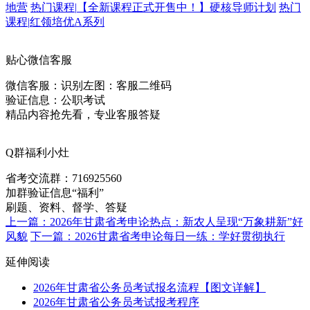
地营
热门课程
|
【全新课程正式开售中！】硬核导师计划
热门
课程
|
红领培优A系列
贴心微信客服
微信客服：
识别左图：客服二维码
验证信息：公职考试
精品内容抢先看，专业客服答疑
Q群福利小灶
省考交流群：
716925560
加群验证信息“福利”
刷题、资料、督学、答疑
上一篇：2026年甘肃省考申论热点：新农人呈现“万象耕新”好
风貌
下一篇：2026甘肃省考申论每日一练：学好贯彻执行
延伸阅读
2026年甘肃省公务员考试报名流程【图文详解】
2026年甘肃省公务员考试报考程序