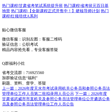
热门课程
|
甘肃省考笔试系统提升班
热门课程
|
省考状元百日基
地营
热门课程
|
【全新课程正式开售中！】硬核导师计划
热门
课程
|
红领培优A系列
贴心微信客服
微信客服：
识别左图：客服二维码
验证信息：公职考试
精品内容抢先看，专业客服答疑
Q群福利小灶
省考交流群：
716925560
加群验证信息“福利”
刷题、资料、督学、答疑
上一篇：2026年度天水市考试录用机关公务员和参照公务员法
管理单位工作人员第二批拟录用人员公示
下一篇：2026年度
甘肃省武威市市直机关及参照公务员法管理单位公开遴选公务
员及参照公务员法管理单位工作人员公告