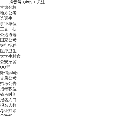
抖音号:gshtjy
+ 关注
甘肃分校
地方公考
选调生
事业单位
三支一扶
公选遴选
国家公考
银行招聘
医疗卫生
大学生村官
公安招警
QQ群
微信gshtjy
甘肃公考
招考公告
招考职位
省考时间
报名入口
报名人数
考证打印