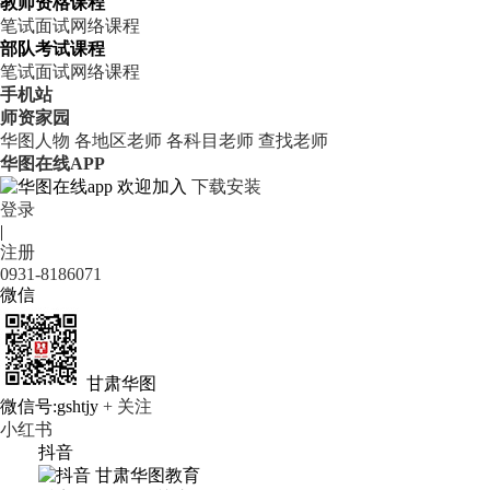
教师资格课程
笔试
面试
网络课程
部队考试课程
笔试
面试
网络课程
手机站
师资家园
华图人物
各地区老师
各科目老师
查找老师
华图在线APP
欢迎加入
下载安装
登录
|
注册
0931-8186071
微信
甘肃华图
微信号:gshtjy
+ 关注
小红书
抖音
甘肃华图教育