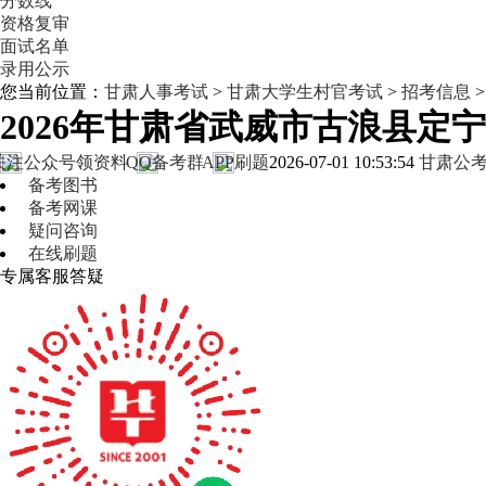
分数线
资格复审
面试名单
录用公示
您当前位置：
甘肃人事考试
>
甘肃大学生村官考试
>
招考信息
2026年甘肃省武威市古浪县
关注公众号领资料
QQ备考群
APP刷题
2026-07-01 10:53:54
甘肃公
备考图书
备考网课
疑问咨询
在线刷题
专属客服答疑