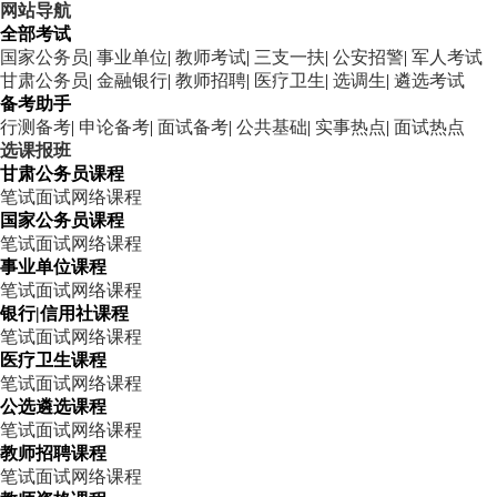
网站导航
全部考试
国家公务员
|
事业单位
|
教师考试
|
三支一扶
|
公安招警
|
军人考试
甘肃公务员
|
金融银行
|
教师招聘
|
医疗卫生
|
选调生
|
遴选考试
备考助手
行测备考
|
申论备考
|
面试备考
|
公共基础
|
实事热点
|
面试热点
选课报班
甘肃公务员课程
笔试
面试
网络课程
国家公务员课程
笔试
面试
网络课程
事业单位课程
笔试
面试
网络课程
银行|信用社课程
笔试
面试
网络课程
医疗卫生课程
笔试
面试
网络课程
公选遴选课程
笔试
面试
网络课程
教师招聘课程
笔试
面试
网络课程