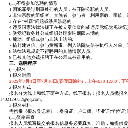
(二)不得参加选聘的情形
1.因犯罪受过刑事处罚的人员，被开除公职的人员;
2.非法宗教的组织者、实施者、参与者，利用宗教、宗族、宗
3.存在“村霸”问题或涉黑涉恶的;
4.违反国家法律法规正在被立案侦查的或违反党纪党规被纪委
5.受党纪政务处分或组织处理影响期限未满的;
6.煽动、组织或参与非法上访的;
7.搞封建迷信、参与黄赌毒、列入法院失信被执行人名单、道
8.法律法规规定不得聘用的其他情形人员;
9.已被其他乡镇招聘正在公示或被录用的。
三、选聘程序
(一)报名
1.报名时间
2025年7月3日至7月16日(节假日除外)，上午8:30-12:00，下午14
2.报名方式
报名分为线上和线下两种方式。线下报名：报名人员携报名材料
1402129732@qq.com。
3.报名材料
需携带《报名登记表》，身份证、户口簿、毕业证(学位证)原
(二)资格审查
报名人员填写提交的报名信息务必要真实、准确，如提供虚假