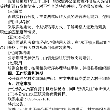
报名结束后1个工作日内，镇党建办公室负责对报名人员报名
等站所进行资格复审，对不符合选聘条件的，取消报名资格。审
(三)面试
面试实行百分制，主要测试应聘人员的语言表达能力、逻辑思
(四)组织考察
采取实地走访、个别谈话等方式，了解考察人选政治素质、道
职位的匹配度等情况。
(五)社会公示
综合面试和考察情况确定拟聘用人选，在“永正镇人民政府”
录用资格，并按照成绩从高到低依次递补。
(六)岗前培训
公示期满无异议后，由镇党委组织开展岗前培训。
(七)聘用
培训合格后，按照相关程序办理聘任手续，并报县委组织部进
四、工作职责和聘期
公开选聘的村党组织副书记、村文书由镇党委纳入村干部统一
五、注意事项
(一)报名人员需保持手机通信畅通，同时密切关注“永正镇人
(二)本公告由永正镇党委负责解释。
联系电话：0934-6271816
特此公告。
附件
2025年永正镇公开选聘村党组织副书记、村文书报名登记表