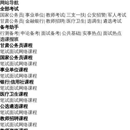
网站导航
全部考试
国家公务员
|
事业单位
|
教师考试
|
三支一扶
|
公安招警
|
军人考试
甘肃公务员
|
金融银行
|
教师招聘
|
医疗卫生
|
选调生
|
遴选考试
备考助手
行测备考
|
申论备考
|
面试备考
|
公共基础
|
实事热点
|
面试热点
选课报班
甘肃公务员课程
笔试
面试
网络课程
国家公务员课程
笔试
面试
网络课程
事业单位课程
笔试
面试
网络课程
银行|信用社课程
笔试
面试
网络课程
医疗卫生课程
笔试
面试
网络课程
公选遴选课程
笔试
面试
网络课程
教师招聘课程
笔试
面试
网络课程