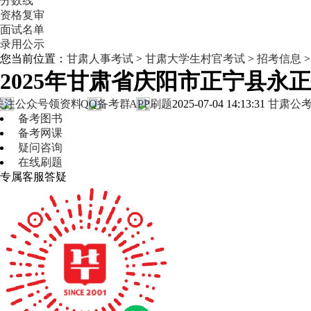
分数线
资格复审
面试名单
录用公示
您当前位置：
甘肃人事考试
>
甘肃大学生村官考试
>
招考信息
2025年甘肃省庆阳市正宁县
关注公众号领资料
QQ备考群
APP刷题
2025-07-04 14:13:31
甘肃公
备考图书
备考网课
疑问咨询
在线刷题
专属客服答疑