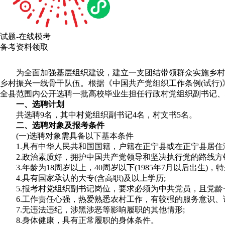
试题-在线模考
备考资料领取
为全面加强基层组织建设，建立一支团结带领群众实施乡村振
乡村振兴一线骨干队伍。根据《中国共产党组织工作条例(试行
全县范围内公开选聘一批高校毕业生担任行政村党组织副书记、
一、选聘计划
共选聘9名，其中村党组织副书记4名，村文书5名。
二、选聘对象及报考条件
(一)选聘对象需具备以下基本条件
1.具有中华人民共和国国籍，户籍在正宁县或在正宁县居住满
2.政治素质好，拥护中国共产党领导和坚决执行党的路线方针
3.年龄为18周岁以上，40周岁以下(1985年7月以后出生)，
4.具有国家承认的大专(含高职)及以上学历;
5.报考村党组织副书记岗位，要求必须为中共党员，且党龄一
6.工作责任心强，热爱熟悉农村工作，有较强的服务意识、语
7.无违法违纪，涉黑涉恶等影响履职的其他情形;
8.身体健康，具有正常履职的身体条件。