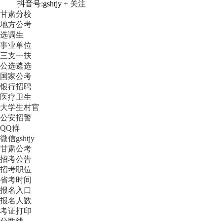
抖音号:gshtjy
+ 关注
甘肃分校
地方公考
选调生
事业单位
三支一扶
公选遴选
国家公考
银行招聘
医疗卫生
大学生村官
公安招警
QQ群
微信gshtjy
甘肃公考
招考公告
招考职位
省考时间
报名入口
报名人数
考证打印