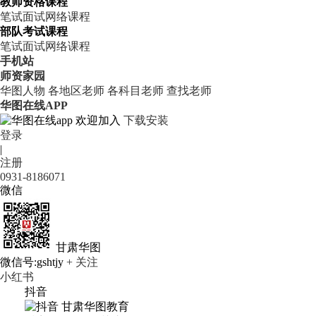
教师资格课程
笔试
面试
网络课程
部队考试课程
笔试
面试
网络课程
手机站
师资家园
华图人物
各地区老师
各科目老师
查找老师
华图在线APP
欢迎加入
下载安装
登录
|
注册
0931-8186071
微信
甘肃华图
微信号:gshtjy
+ 关注
小红书
抖音
甘肃华图教育