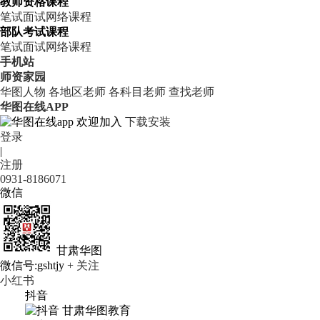
教师资格课程
笔试
面试
网络课程
部队考试课程
笔试
面试
网络课程
手机站
师资家园
华图人物
各地区老师
各科目老师
查找老师
华图在线APP
欢迎加入
下载安装
登录
|
注册
0931-8186071
微信
甘肃华图
微信号:gshtjy
+ 关注
小红书
抖音
甘肃华图教育