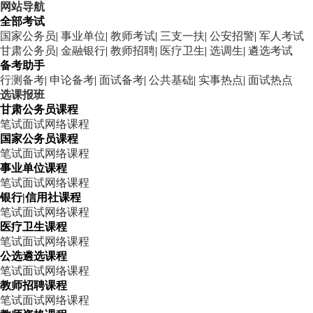
网站导航
全部考试
国家公务员
|
事业单位
|
教师考试
|
三支一扶
|
公安招警
|
军人考试
甘肃公务员
|
金融银行
|
教师招聘
|
医疗卫生
|
选调生
|
遴选考试
备考助手
行测备考
|
申论备考
|
面试备考
|
公共基础
|
实事热点
|
面试热点
选课报班
甘肃公务员课程
笔试
面试
网络课程
国家公务员课程
笔试
面试
网络课程
事业单位课程
笔试
面试
网络课程
银行|信用社课程
笔试
面试
网络课程
医疗卫生课程
笔试
面试
网络课程
公选遴选课程
笔试
面试
网络课程
教师招聘课程
笔试
面试
网络课程