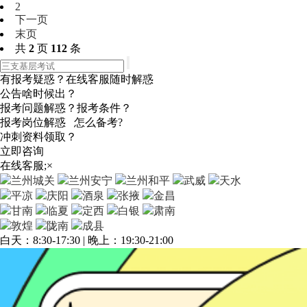
2
下一页
末页
共
2
页
112
条
有报考疑惑？在线客服随时解惑
公告啥时候出？
报考问题解惑？报考条件？
报考岗位解惑 怎么备考?
冲刺资料领取？
立即咨询
在线客服;
×
兰州城关
兰州安宁
兰州和平
武威
天水
平凉
庆阳
酒泉
张掖
金昌
甘南
临夏
定西
白银
肃南
敦煌
陇南
成县
白天：8:30-17:30 | 晚上：19:30-21:00