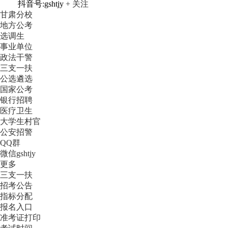
抖音号:gshtjy
+ 关注
甘肃分校
地方公考
选调生
事业单位
政法干警
三支一扶
公选遴选
国家公考
银行招聘
医疗卫生
大学生村官
公安招警
QQ群
微信gshtjy
更多
三支一扶
招考公告
指标分配
报名入口
准考证打印