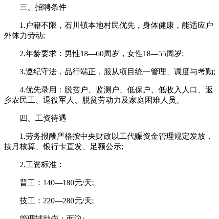
三、招聘条件
1.户籍不限，石川镇本地村民优先，身体健康，能适应户
外体力劳动;
2.年龄要求：男性18—60周岁，女性18—55周岁;
3.遵纪守法，品行端正，服从项目统一管理、调度与考勤;
4.优先录用：脱贫户、监测户、低保户、低收入人口、返
乡农民工、退役军人、脱贫劳动力及家庭困难人员。
四、工资待遇
1.劳务报酬严格按中央财政以工代赈资金管理规定发放，
按月核算、银行卡直发、足额公示;
2.工资标准：
普工：140—180元/天;
技工：220—280元/天;
管理辅助岗：面议;