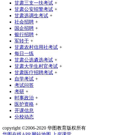
甘肃三支一扶考试
+
甘肃公安招警考试
+
甘肃选调生考试
+
社会招聘
+
国企招聘
+
银行招聘
+
军转干
+
甘肃农村信用社考试
+
每日一练
甘肃公选遴选考试
+
甘肃大学生村官考试
+
甘肃医疗招聘考试
+
自学考试
+
考试问答
考研
+
时事政治
+
医护资格
+
开课信息
分校动态
copyright ©2006-2020 华图教育版权所有
华图在线APP
网站地图
上岸课堂