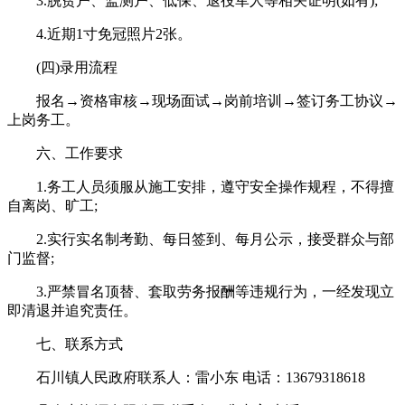
3.脱贫户、监测户、低保、退役军人等相关证明(如有);
4.近期1寸免冠照片2张。
(四)录用流程
报名→资格审核→现场面试→岗前培训→签订务工协议→
上岗务工。
六、工作要求
1.务工人员须服从施工安排，遵守安全操作规程，不得擅
自离岗、旷工;
2.实行实名制考勤、每日签到、每月公示，接受群众与部
门监督;
3.严禁冒名顶替、套取劳务报酬等违规行为，一经发现立
即清退并追究责任。
七、联系方式
石川镇人民政府联系人：雷小东 电话：13679318618