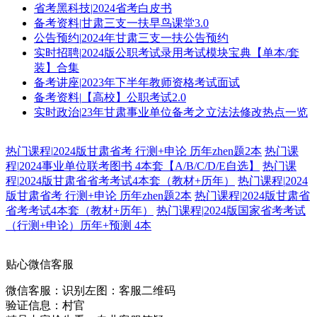
省考黑科技
|
2024省考白皮书
备考资料
|
甘肃三支一扶早鸟课堂3.0
公告预约
|
2024年甘肃三支一扶公告预约
实时招聘
|
2024版公职考试录用考试模块宝典【单本/套
装】合集
备考讲座
|
2023年下半年教师资格考试面试
备考资料
|
【高校】公职考试2.0
实时政治
|
23年甘肃事业单位备考之立法法修改热点一览
热门课程
|
2024版甘肃省考 行测+申论 历年zhen题2本
热门课
程
|
2024事业单位联考图书 4本套【A/B/C/D/E自选】
热门课
程
|
2024版甘肃省省考考试4本套（教材+历年）
热门课程
|
2024
版甘肃省考 行测+申论 历年zhen题2本
热门课程
|
2024版甘肃省
省考考试4本套（教材+历年）
热门课程
|
2024版国家省考考试
（行测+申论）历年+预测 4本
贴心微信客服
微信客服：
识别左图：客服二维码
验证信息：村官