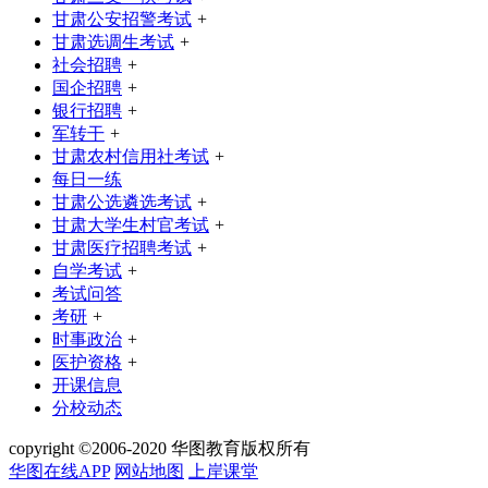
甘肃公安招警考试
+
甘肃选调生考试
+
社会招聘
+
国企招聘
+
银行招聘
+
军转干
+
甘肃农村信用社考试
+
每日一练
甘肃公选遴选考试
+
甘肃大学生村官考试
+
甘肃医疗招聘考试
+
自学考试
+
考试问答
考研
+
时事政治
+
医护资格
+
开课信息
分校动态
copyright ©2006-2020 华图教育版权所有
华图在线APP
网站地图
上岸课堂