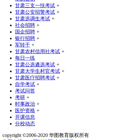
甘肃三支一扶考试
+
甘肃公安招警考试
+
甘肃选调生考试
+
社会招聘
+
国企招聘
+
银行招聘
+
军转干
+
甘肃农村信用社考试
+
每日一练
甘肃公选遴选考试
+
甘肃大学生村官考试
+
甘肃医疗招聘考试
+
自学考试
+
考试问答
考研
+
时事政治
+
医护资格
+
开课信息
分校动态
copyright ©2006-2020 华图教育版权所有