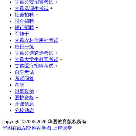
甘肃公安招警考试
+
甘肃选调生考试
+
社会招聘
+
国企招聘
+
银行招聘
+
军转干
+
甘肃农村信用社考试
+
每日一练
甘肃公选遴选考试
+
甘肃大学生村官考试
+
甘肃医疗招聘考试
+
自学考试
+
考试问答
考研
+
时事政治
+
医护资格
+
开课信息
分校动态
copyright ©2006-2020 华图教育版权所有
华图在线APP
网站地图
上岸课堂