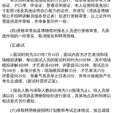
本次招聘采取现场报名的方式进行。报名者需携带本人身
份证、户口簿、毕业证、普通话等级证、本人近期同底免冠2
寸彩照1张及其他证明自己能力的证件。并填写《渭源县博物
馆公开招聘讲解员报名登记表》后进行资格审查。以上证件均
需提供原件审核，并准备复印件一份。
(四)资格审查由县博物馆对报名人员进行资格审查。凡弄
虚作假的一经查实，取消报名和聘用资格。
(五)面试
1.面试时间为2025年7月10日，面试内容为才艺表演和现
场模拟讲解。每位面试人员的面试时间约为10分钟，其中现场
模拟讲解4分钟、才艺表演4分钟、评委提问2分钟。面试总分
为100分，各项分值为：现场模拟讲解35分、才艺表演25分、
评委提问20分、形象气质及举止仪表20分。所有分值相加产生
考生总成绩。(面试时需穿正装)。
2.报名人数与录取人数的比例为3:1(报满为止)。待人员报
满以后，由渭源县博物馆组织进行面试，具体地点及时间将以
电话形式另行通知。
(六)录取聘用根据招聘计划数和考试总体情况，按总成绩