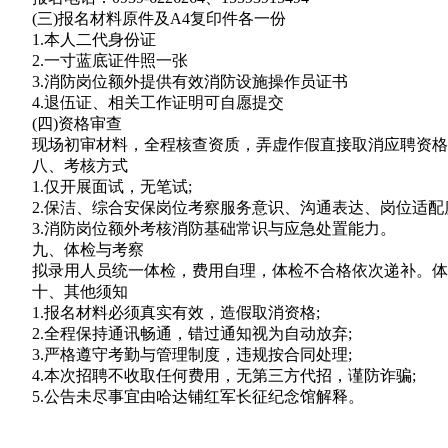
(三)报名材料原件及A4复印件各一份
1.本人二代身份证
2.一寸蓝底证件照一张
3.消防岗位额外提供有效消防设施操作员证书
4.退伍证、相关工作证明可自愿提交
(四)资格审查
现场初审材料，全程核查资质，弄虚作假直接取消应聘资格
八、考核方式
1.仅开展面试，无笔试;
2.保洁、综合安保岗位考察服务意识、沟通表达、岗位适配度
3.消防岗位额外考核消防基础常识与应急处置能力。
九、体检与考察
拟录用人员统一体检，费用自理，体检不合格依次递补。体检
十、其他须知
1.报名材料必须真实有效，造假取消资格;
2.全程保持通讯畅通，错过通知视为自动放弃;
3.严格遵守考勤与管理制度，违规按合同处理;
4.本次招聘不收取任何费用，无第三方代招，谨防诈骗;
5.公告未尽事宜由哈达铺红军长征纪念馆解释。