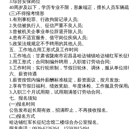
3.综合安保岗位
40周岁及以下，学历专业不限，形象端正，擅长人员车辆疏
(三)不得报考情形
1.有刑事犯罪、行政拘留记录人员;
2.失信被执行人、征信严重不良人员;
3.曾被机关企事业单位辞退开除人员;
4.患有不适宜服务、值守岗位疾病人员;
5.政策法规规定不予聘用的其他人员。
五、工作地点用工形式及工作时间
1.工作地点：甘肃省陇南市宕昌县哈达铺镇哈达铺红军长征纪
2.用工形式：合同制编外聘用，入职签订劳动合同;
3.工作时间：实行轮班制，节假日轮休、调休，服从单位排
六、薪资待遇
1.薪资按馆内编外薪酬标准核定，薪资面议，按月发放;
2.享有节假日福利、绩效奖励、年度体检、工作服及劳保用品
3.入职三个月试用期，试用期满签订劳动合同。
七、报名须知
(一)报名时间
公告发布起长期有效，招满即止，不再接收报名。
(二)报名方式
哈达铺红军长征纪念馆二楼综合办公室报名。
报名电话：0939-6226264、15593915494