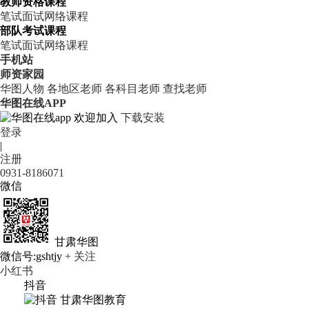
教师资格课程
笔试
面试
网络课程
部队考试课程
笔试
面试
网络课程
手机站
师资家园
华图人物
各地区老师
各科目老师
查找老师
华图在线APP
欢迎加入
下载安装
登录
|
注册
0931-8186071
微信
甘肃华图
微信号:gshtjy
+ 关注
小红书
抖音
甘肃华图教育