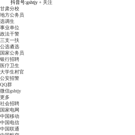
抖音号:gshtjy
+ 关注
甘肃分校
地方公务员
选调生
事业单位
政法干警
三支一扶
公选遴选
国家公务员
银行招聘
医疗卫生
大学生村官
公安招警
QQ群
微信gshtjy
更多
社会招聘
国家电网
中国移动
中国电信
中国联通