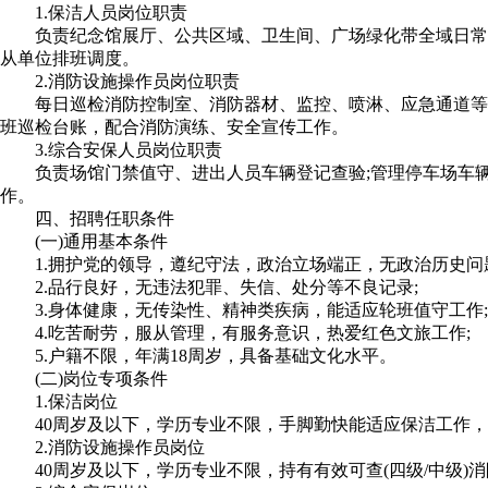
1.保洁人员岗位职责
负责纪念馆展厅、公共区域、卫生间、广场绿化带全域日常清
从单位排班调度。
2.消防设施操作员岗位职责
每日巡检消防控制室、消防器材、监控、喷淋、应急通道等全部
班巡检台账，配合消防演练、安全宣传工作。
3.综合安保人员岗位职责
负责场馆门禁值守、进出人员车辆登记查验;管理停车场车辆有
作。
四、招聘任职条件
(一)通用基本条件
1.拥护党的领导，遵纪守法，政治立场端正，无政治历史问题
2.品行良好，无违法犯罪、失信、处分等不良记录;
3.身体健康，无传染性、精神类疾病，能适应轮班值守工作;
4.吃苦耐劳，服从管理，有服务意识，热爱红色文旅工作;
5.户籍不限，年满18周岁，具备基础文化水平。
(二)岗位专项条件
1.保洁岗位
40周岁及以下，学历专业不限，手脚勤快能适应保洁工作，
2.消防设施操作员岗位
40周岁及以下，学历专业不限，持有有效可查(四级/中级)