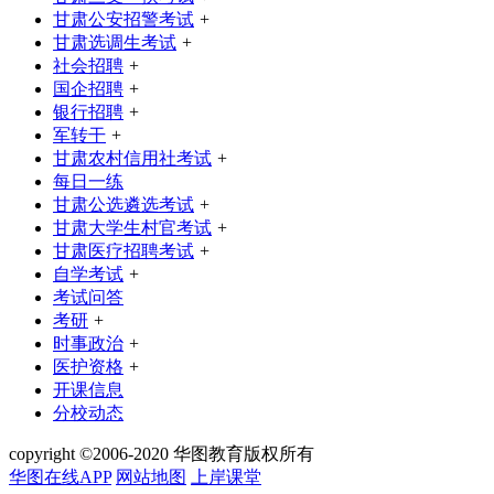
甘肃公安招警考试
+
甘肃选调生考试
+
社会招聘
+
国企招聘
+
银行招聘
+
军转干
+
甘肃农村信用社考试
+
每日一练
甘肃公选遴选考试
+
甘肃大学生村官考试
+
甘肃医疗招聘考试
+
自学考试
+
考试问答
考研
+
时事政治
+
医护资格
+
开课信息
分校动态
copyright ©2006-2020 华图教育版权所有
华图在线APP
网站地图
上岸课堂