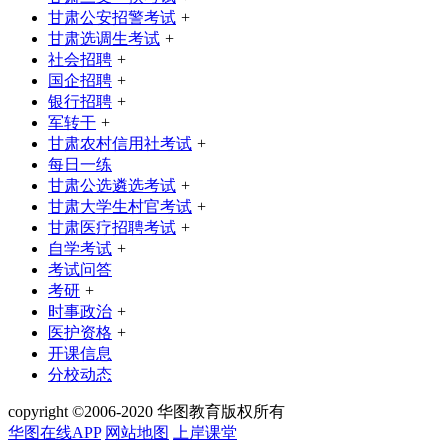
甘肃公安招警考试
+
甘肃选调生考试
+
社会招聘
+
国企招聘
+
银行招聘
+
军转干
+
甘肃农村信用社考试
+
每日一练
甘肃公选遴选考试
+
甘肃大学生村官考试
+
甘肃医疗招聘考试
+
自学考试
+
考试问答
考研
+
时事政治
+
医护资格
+
开课信息
分校动态
copyright ©2006-2020 华图教育版权所有
华图在线APP
网站地图
上岸课堂