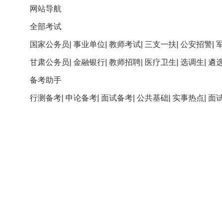
网站导航
全部考试
国家公务员
|
事业单位
|
教师考试
|
三支一扶
|
公安招警
|
甘肃公务员
|
金融银行
|
教师招聘
|
医疗卫生
|
选调生
|
遴
备考助手
行测备考
|
申论备考
|
面试备考
|
公共基础
|
实事热点
|
面