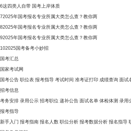
6
这四类人自带 国考上岸体质
7
2025年国考报名专业所属大类怎么查？教你两
8
2025年国考报名专业所属大类怎么查？教你两
9
2025年国考报名专业所属大类怎么查？教你两
10
2025国考备考小妙招
国考汇总
国家考试网
国考公告
职位表
报考指导
考试时间
准考证打印
成绩查询
面试
招考信息
考务安排
录用公示
招考职位
递补公告
面试名单
体检体测
录用
报考指导
新手入门
报考指南
报名人数
职位分析
报考数据分析
报名指导