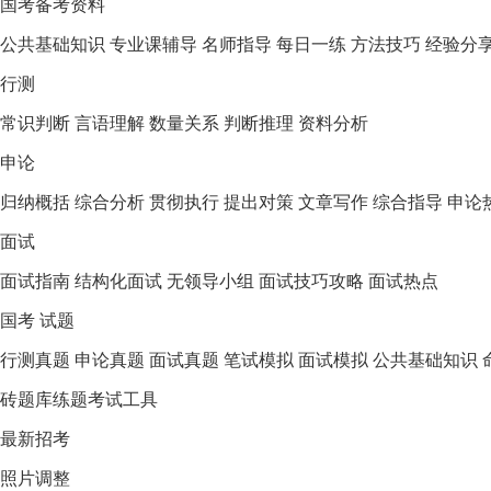
国考备考资料
公共基础知识
专业课辅导
名师指导
每日一练
方法技巧
经验分
行测
常识判断
言语理解
数量关系
判断推理
资料分析
申论
归纳概括
综合分析
贯彻执行
提出对策
文章写作
综合指导
申论
面试
面试指南
结构化面试
无领导小组
面试技巧攻略
面试热点
国考 试题
行测真题
申论真题
面试真题
笔试模拟
面试模拟
公共基础知识
砖题库练题
考试工具
最新招考
照片调整