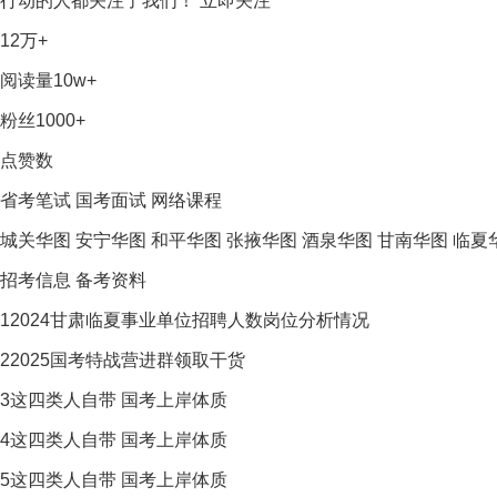
行动的人都关注了我们！
立即关注
12万+
阅读量
10w+
粉丝
1000+
点赞数
省考笔试
国考面试
网络课程
城关华图
安宁华图
和平华图
张掖华图
酒泉华图
甘南华图
临夏
招考信息
备考资料
1
2024甘肃临夏事业单位招聘人数岗位分析情况
2
2025国考特战营进群领取干货
3
这四类人自带 国考上岸体质
4
这四类人自带 国考上岸体质
5
这四类人自带 国考上岸体质