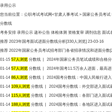
录用公示
您当前位置：
公职考试考试网<
甘肃人事考试
>
国家公务员考试
分数线
考务安排
录用公示
递补公告
体检体测
资格复审
调剂信息
面试
推荐
2023年国考面试进面分数线分析
[330人浏览] 23-03-16
推荐
2022年国家公务员考试招考部门各省招录情况和进面分数
01-15
57人浏览
分数线
|
2024年国家公务员笔试成绩和合格
01-14
57人浏览
分数线
|
2024年国考11.5万余人进面，最高进面
01-14
86人浏览
分数线
|
2024国考分数线：中国人民银行进
01-14
109人浏览
分数线
|
2024国考分数线：外交部进入面试
01-14
115人浏览
分数线
|
2024国考分数线：各部门进入面试
01-14
188人浏览
分数线
|
2024国考分数线：各地区进入面试