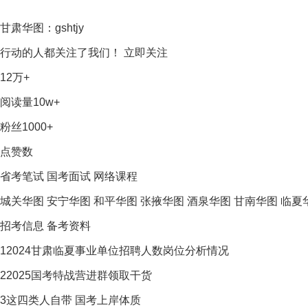
甘肃华图：gshtjy
行动的人都关注了我们！
立即关注
12万+
阅读量
10w+
粉丝
1000+
点赞数
省考笔试
国考面试
网络课程
城关华图
安宁华图
和平华图
张掖华图
酒泉华图
甘南华图
临夏
招考信息
备考资料
1
2024甘肃临夏事业单位招聘人数岗位分析情况
2
2025国考特战营进群领取干货
3
这四类人自带 国考上岸体质