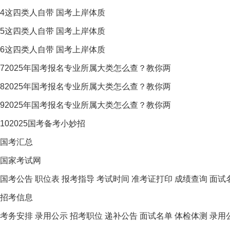
4
这四类人自带 国考上岸体质
5
这四类人自带 国考上岸体质
6
这四类人自带 国考上岸体质
7
2025年国考报名专业所属大类怎么查？教你两
8
2025年国考报名专业所属大类怎么查？教你两
9
2025年国考报名专业所属大类怎么查？教你两
10
2025国考备考小妙招
国考汇总
国家考试网
国考公告
职位表
报考指导
考试时间
准考证打印
成绩查询
面试
招考信息
考务安排
录用公示
招考职位
递补公告
面试名单
体检体测
录用