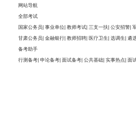
网站导航
全部考试
国家公务员
|
事业单位
|
教师考试
|
三支一扶
|
公安招警
|
甘肃公务员
|
金融银行
|
教师招聘
|
医疗卫生
|
选调生
|
遴
备考助手
行测备考
|
申论备考
|
面试备考
|
公共基础
|
实事热点
|
面