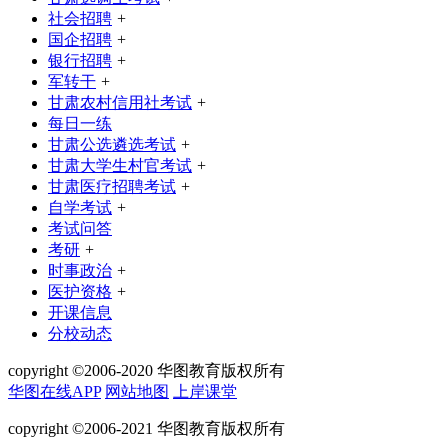
社会招聘
+
国企招聘
+
银行招聘
+
军转干
+
甘肃农村信用社考试
+
每日一练
甘肃公选遴选考试
+
甘肃大学生村官考试
+
甘肃医疗招聘考试
+
自学考试
+
考试问答
考研
+
时事政治
+
医护资格
+
开课信息
分校动态
copyright ©2006-2020 华图教育版权所有
华图在线APP
网站地图
上岸课堂
copyright ©2006-2021 华图教育版权所有