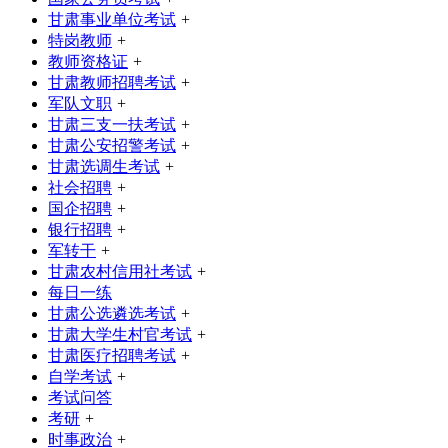
甘肃事业单位考试
+
特岗教师
+
教师资格证
+
甘肃教师招聘考试
+
军队文职
+
甘肃三支一扶考试
+
甘肃公安招警考试
+
甘肃选调生考试
+
社会招聘
+
国企招聘
+
银行招聘
+
军转干
+
甘肃农村信用社考试
+
每日一练
甘肃公选遴选考试
+
甘肃大学生村官考试
+
甘肃医疗招聘考试
+
自学考试
+
考试问答
考研
+
时事政治
+