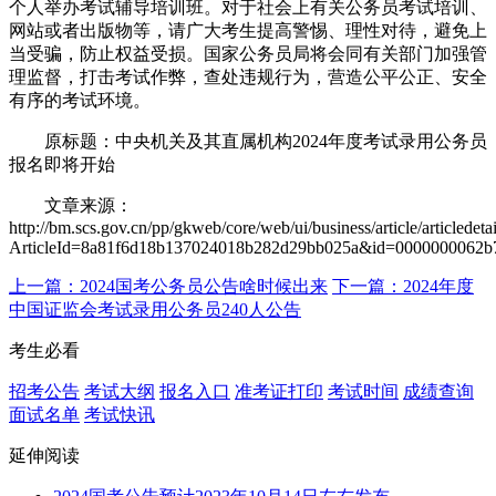
个人举办考试辅导培训班。对于社会上有关公务员考试培训、
网站或者出版物等，请广大考生提高警惕、理性对待，避免上
当受骗，防止权益受损。国家公务员局将会同有关部门加强管
理监督，打击考试作弊，查处违规行为，营造公平公正、安全
有序的考试环境。
原标题：中央机关及其直属机构2024年度考试录用公务员
报名即将开始
文章来源：
http://bm.scs.gov.cn/pp/gkweb/core/web/ui/business/article/articledeta
ArticleId=8a81f6d18b137024018b282d29bb025a&id=0000000062
上一篇：2024国考公务员公告啥时候出来
下一篇：2024年度
中国证监会考试录用公务员240人公告
考生必看
招考公告
考试大纲
报名入口
准考证打印
考试时间
成绩查询
面试名单
考试快讯
延伸阅读