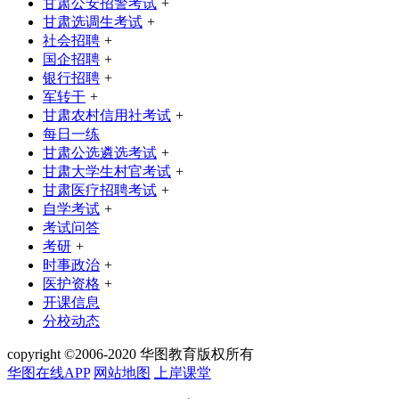
甘肃公安招警考试
+
甘肃选调生考试
+
社会招聘
+
国企招聘
+
银行招聘
+
军转干
+
甘肃农村信用社考试
+
每日一练
甘肃公选遴选考试
+
甘肃大学生村官考试
+
甘肃医疗招聘考试
+
自学考试
+
考试问答
考研
+
时事政治
+
医护资格
+
开课信息
分校动态
copyright ©2006-2020 华图教育版权所有
华图在线APP
网站地图
上岸课堂