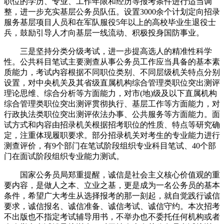
职位的学历、专业、工作年限和经历等报考条件进行适当调
整，进一步充实基层公务员队伍。设置3000余个计划定向招录
服务基层项目人员和在军队服役5年以上的高校毕业生退役士
兵，鼓励引导人才向基层一线流动、积极投身国防事业。
三是坚持分类分级考试，进一步提高选人的精准性科学
性。公共科目笔试主要测查从事公务员工作应当具备的基本素
质能力，考试内容根据不同职位类别、不同层级机关特点分别
设置，对中央机关及其省级直属机构综合管理类职位突出测评
理论思维、综合分析等方面能力，对市(地)级及以下直属机构
综合管理类职位突出测评贯彻执行、基层工作等方面能力，对
行政执法类职位突出测评依法办事、公共服务等方面能力。面
试方式和内容由招录机关根据招考职位的性质、特点等研究确
定，注重体现履职要求。部分招录机关对考生的专业能力进行
测查评价，有9个部门在笔试阶段组织专业科目笔试、40个部
门在面试阶段组织专业能力测试。
国家公务员局郑重提醒，诚信是社会主义核心价值观的重
要内容，是做人之本、立业之基，更是成为一名公务员的基本
条件，希望广大考生从选择报考的那一刻起，就自觉践行诚信
要求，诚信报名、诚信准备、诚信考试、诚信守约。本次招考
不出版也不指定考试辅导用书，不举办也不委托任何机构或者