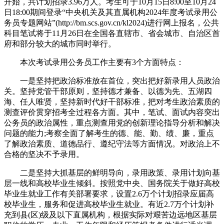
开始，共计划招录3.96万人。考生可于10月15日8:00至10月24
日18:00期间登录“中央机关及其直属机构2024年度考试录用公
务员专题网站”(http://bm.scs.gov.cn/kl2024)进行网上报名，公共
科目笔试将于11月26日在全国各直辖市、省会城市、自治区首
府和部分较大的城市同时举行。
本次考试录用公务员工作主要有3个方面特点：
一是坚持把政治标准放在首位，突出把好新录用人员政治
关。坚持党管干部原则，坚持德才兼备、以德为先、五湖四
海、任人唯贤，坚持新时代好干部标准，把对考生政治素质的
测查评价贯穿招考全过程各方面。其中，笔试、面试内容突出
公务员的政治属性，重点测查用党的创新理论指导分析和解决
问题的能力;考察全面了解考生的德、能、勤、绩、廉，重点
了解政治素质、道德品行、遵纪守法等方面情况。对政治上不
合格的坚决不予录用。
二是坚持大抓基层的鲜明导向，录用政策、录用计划向基
层一线和高校毕业生倾斜。按照党中央、国务院关于做好高校
毕业生就业工作有关部署要求，设置2.6万个计划招录应届高
校毕业生，服务和促进高校毕业生就业。有近2.7万个计划补
充到县(区)级及以下直属机构，根据实际对艰苦边远地区基层