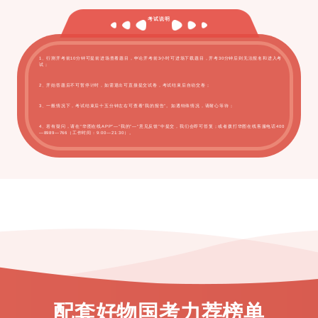
考试说明
1、行测开考前10分钟可提前进场查看题目，申论开考前3小时可进场下载题目，开考30分钟后则无法报名和进入考
试；
2、开始答题后不可暂停计时，如需退出可直接提交试卷，考试结束后自动交卷；
3、一般情况下，考试结束后十五分钟左右可查看“我的报告”。如遇特殊情况，请耐心等待；
4、若有疑问，请在“华图在线APP”—“我的”—“意见反馈”中提交，我们会即可答复；或者拨打华图在线客服电话400
—8989—766（工作时间：9:00—21:30）。
即可报名
01
02