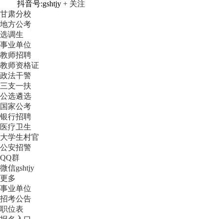
抖音号:gshtjy
+ 关注
甘肃分校
地方公考
选调生
事业单位
教师招聘
教师资格证
政法干警
三支一扶
公选遴选
国家公考
银行招聘
医疗卫生
大学生村官
公安招警
QQ群
微信gshtjy
更多
事业单位
招考公告
职位表