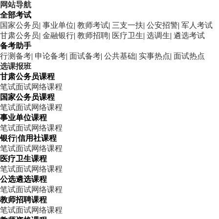
网站导航
全部考试
国家公务员
|
事业单位
|
教师考试
|
三支一扶
|
公安招警
|
军人考试
甘肃公务员
|
金融银行
|
教师招聘
|
医疗卫生
|
选调生
|
遴选考试
备考助手
行测备考
|
申论备考
|
面试备考
|
公共基础
|
实事热点
|
面试热点
选课报班
甘肃公务员课程
笔试
面试
网络课程
国家公务员课程
笔试
面试
网络课程
事业单位课程
笔试
面试
网络课程
银行|信用社课程
笔试
面试
网络课程
医疗卫生课程
笔试
面试
网络课程
公选遴选课程
笔试
面试
网络课程
教师招聘课程
笔试
面试
网络课程