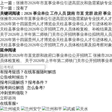
上一篇：
张掖市2026年市直事业单位引进高层次和急需紧缺专
下一篇：没有了
关键词阅读：
2026
事业单位
工作人员
陇南
市直
党群
政府
事业
张掖市2026年市直事业单位引进高层次和急需紧缺专业技术人
2026年第十四届贵州人才博览会天柱县事业单位人才引进体检
天柱县事业单位2026年公开招聘工作人员体检复检、补检结果
关于2026年上半年第二师铁门关市公开招聘事业单位拟聘用人
2026年第十四届贵州人才博览会天柱县事业单位人才引进体检
天柱县事业单位2026年公开招聘工作人员体检结果及拟考察对
延伸阅读
陇南市2026年市直党群和政府口事业单位公开招聘工
张掖市20
员体检复检、
关于2026年上半年第二师铁门关市公开招聘事业
有报考疑惑？在线客服随时解惑
公告啥时候出？
报考问题解惑？报考条件？
报考岗位解惑 怎么备考?
冲刺资料领取？
立即咨询
在线客服
×
兰州城关
兰州安宁
兰州和平
武威
天水