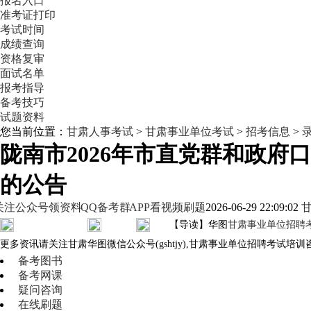
报名入口
准考证打印
考试时间
成绩查询
资格复审
面试名单
报考指导
备考技巧
试题资料
您当前位置：
甘肃人事考试
>
甘肃事业单位考试
>
招考信息
>
陇南市2026年市直党群和政
的公告
关注公众号领资料
QQ备考群
APP看视频刷题
2026-06-29 22:09:02
【导读】华图
甘肃事业单位招聘
更多资讯请关注甘肃华图微信公众号(gshtjy),甘肃事业单位招聘考试培训咨
备考图书
备考网课
疑问咨询
在线刷题