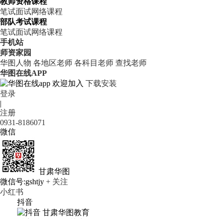
教师资格课程
笔试
面试
网络课程
部队考试课程
笔试
面试
网络课程
手机站
师资家园
华图人物
各地区老师
各科目老师
查找老师
华图在线APP
欢迎加入
下载安装
登录
|
注册
0931-8186071
微信
甘肃华图
微信号:gshtjy
+ 关注
小红书
抖音
甘肃华图教育